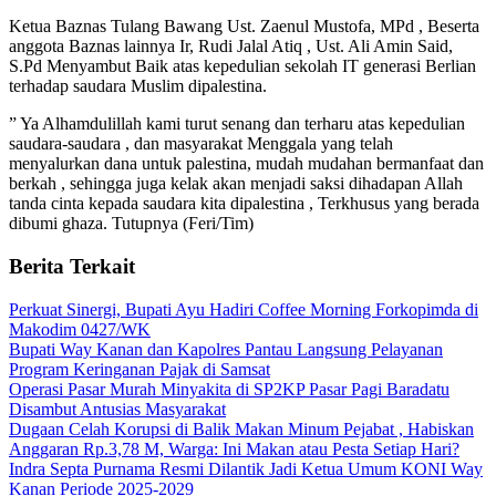
Ketua Baznas Tulang Bawang Ust. Zaenul Mustofa, MPd , Beserta
anggota Baznas lainnya Ir, Rudi Jalal Atiq , Ust. Ali Amin Said,
S.Pd Menyambut Baik atas kepedulian sekolah IT generasi Berlian
terhadap saudara Muslim dipalestina.
” Ya Alhamdulillah kami turut senang dan terharu atas kepedulian
saudara-saudara , dan masyarakat Menggala yang telah
menyalurkan dana untuk palestina, mudah mudahan bermanfaat dan
berkah , sehingga juga kelak akan menjadi saksi dihadapan Allah
tanda cinta kepada saudara kita dipalestina , Terkhusus yang berada
dibumi ghaza. Tutupnya (Feri/Tim)
Berita Terkait
Perkuat Sinergi, Bupati Ayu Hadiri Coffee Morning Forkopimda di
Makodim 0427/WK
Bupati Way Kanan dan Kapolres Pantau Langsung Pelayanan
Program Keringanan Pajak di Samsat
Operasi Pasar Murah Minyakita di SP2KP Pasar Pagi Baradatu
Disambut Antusias Masyarakat
Dugaan Celah Korupsi di Balik Makan Minum Pejabat , Habiskan
Anggaran Rp.3,78 M, Warga: Ini Makan atau Pesta Setiap Hari?
Indra Septa Purnama Resmi Dilantik Jadi Ketua Umum KONI Way
Kanan Periode 2025-2029