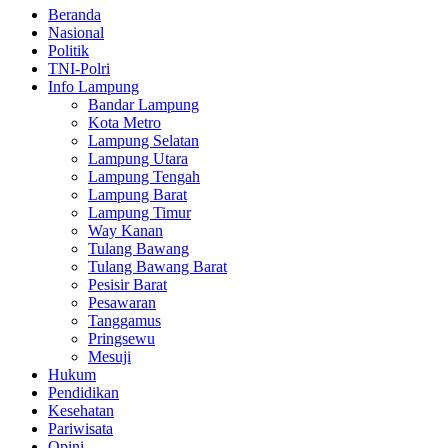
Beranda
Nasional
Politik
TNI-Polri
Info Lampung
Bandar Lampung
Kota Metro
Lampung Selatan
Lampung Utara
Lampung Tengah
Lampung Barat
Lampung Timur
Way Kanan
Tulang Bawang
Tulang Bawang Barat
Pesisir Barat
Pesawaran
Tanggamus
Pringsewu
Mesuji
Hukum
Pendidikan
Kesehatan
Pariwisata
Opini