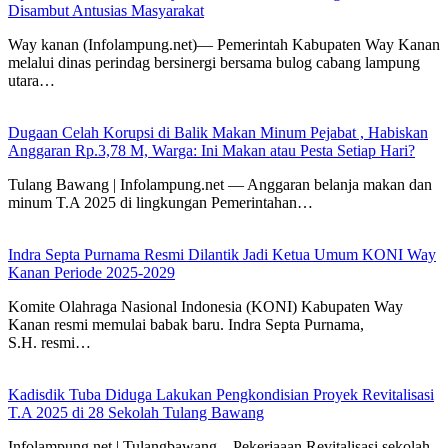
Disambut Antusias Masyarakat
Way kanan (Infolampung.net)— Pemerintah Kabupaten Way Kanan
melalui dinas perindag bersinergi bersama bulog cabang lampung
utara…
Dugaan Celah Korupsi di Balik Makan Minum Pejabat , Habiskan
Anggaran Rp.3,78 M, Warga: Ini Makan atau Pesta Setiap Hari?
Tulang Bawang | Infolampung.net — Anggaran belanja makan dan
minum T.A 2025 di lingkungan Pemerintahan…
Indra Septa Purnama Resmi Dilantik Jadi Ketua Umum KONI Way
Kanan Periode 2025-2029
Komite Olahraga Nasional Indonesia (KONI) Kabupaten Way
Kanan resmi memulai babak baru. Indra Septa Purnama,
S.H. resmi…
Kadisdik Tuba Diduga Lakukan Pengkondisian Proyek Revitalisasi
T.A 2025 di 28 Sekolah Tulang Bawang
Infolampung.net | Tulangbawang – Pekerjaaan Revitalisasi sekolah