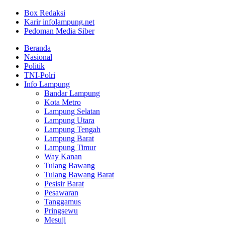
Box Redaksi
Karir infolampung.net
Pedoman Media Siber
Beranda
Nasional
Politik
TNI-Polri
Info Lampung
Bandar Lampung
Kota Metro
Lampung Selatan
Lampung Utara
Lampung Tengah
Lampung Barat
Lampung Timur
Way Kanan
Tulang Bawang
Tulang Bawang Barat
Pesisir Barat
Pesawaran
Tanggamus
Pringsewu
Mesuji