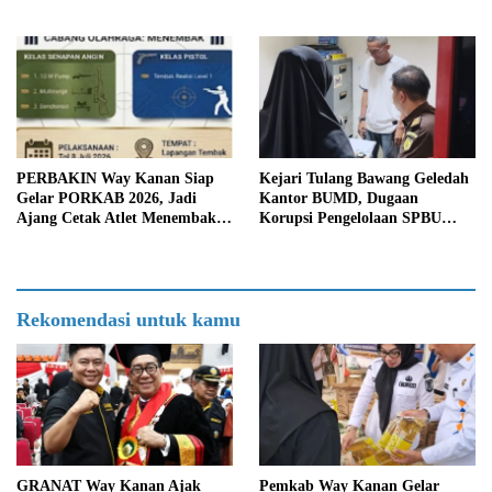
Generasi Unggul Way Kanan
Dilantik
PERBAKIN Way Kanan Siap
Kejari Tulang Bawang Geledah
Gelar PORKAB 2026, Jadi
Kantor BUMD, Dugaan
Ajang Cetak Atlet Menembak
Korupsi Pengelolaan SPBU
Berprestasi
Mulai Diusut Serius
Rekomendasi untuk kamu
GRANAT Way Kanan Ajak
Pemkab Way Kanan Gelar