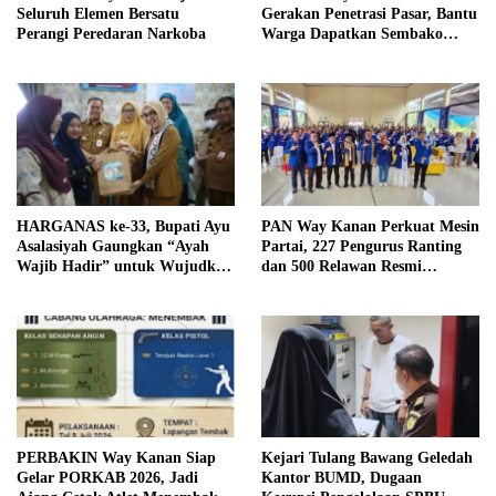
Seluruh Elemen Bersatu
Gerakan Penetrasi Pasar, Bantu
Perangi Peredaran Narkoba
Warga Dapatkan Sembako
Murah dan Kendalikan Inflasi
HARGANAS ke-33, Bupati Ayu
PAN Way Kanan Perkuat Mesin
Asalasiyah Gaungkan “Ayah
Partai, 227 Pengurus Ranting
Wajib Hadir” untuk Wujudkan
dan 500 Relawan Resmi
Generasi Unggul Way Kanan
Dilantik
PERBAKIN Way Kanan Siap
Kejari Tulang Bawang Geledah
Gelar PORKAB 2026, Jadi
Kantor BUMD, Dugaan