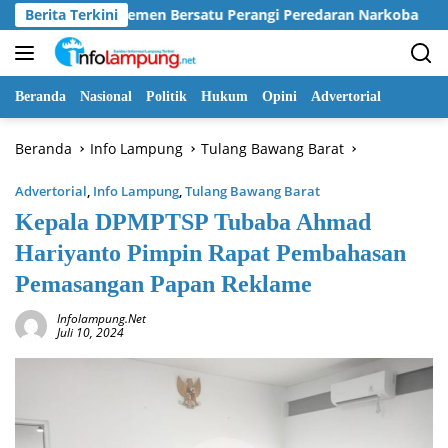
Langsung
luruh Elemen Bersatu Perangi Peredaran Narkoba
Berita Terkini
Pemk
ke
konten
Beranda
Nasional
Politik
Hukum
Opini
Advertorial
Beranda
Info Lampung
Tulang Bawang Barat
Advertorial
,
Info Lampung
,
Tulang Bawang Barat
Kepala DPMPTSP Tubaba Ahmad
Hariyanto Pimpin Rapat Pembahasan
Pemasangan Papan Reklame
Infolampung.net
Juli 10, 2024