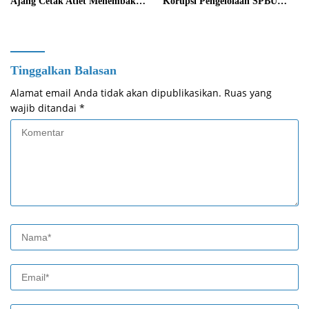
Ajang Cetak Atlet Menembak
Korupsi Pengelolaan SPBU
Berprestasi
Mulai Diusut Serius
Tinggalkan Balasan
Alamat email Anda tidak akan dipublikasikan.
Ruas yang
wajib ditandai
*