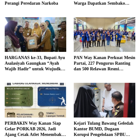
Perangi Peredaran Narkoba
Warga Dapatkan Sembako
Murah dan Kendalikan Inflasi
HARGANAS ke-33, Bupati Ayu
PAN Way Kanan Perkuat Mesin
Asalasiyah Gaungkan “Ayah
Partai, 227 Pengurus Ranting
Wajib Hadir” untuk Wujudkan
dan 500 Relawan Resmi
Generasi Unggul Way Kanan
Dilantik
PERBAKIN Way Kanan Siap
Kejari Tulang Bawang Geledah
Gelar PORKAB 2026, Jadi
Kantor BUMD, Dugaan
Ajang Cetak Atlet Menembak
Korupsi Pengelolaan SPBU