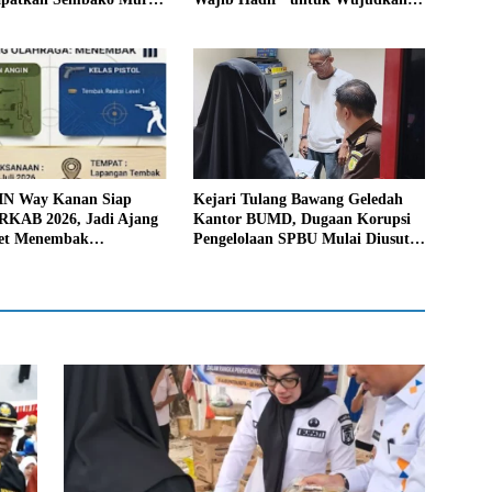
likan Inflasi
Generasi Unggul Way Kanan
N Way Kanan Siap
Kejari Tulang Bawang Geledah
RKAB 2026, Jadi Ajang
Kantor BUMD, Dugaan Korupsi
let Menembak
Pengelolaan SPBU Mulai Diusut
si
Serius