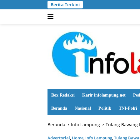
Langsung
Berita Terkini
ke
konten
Box Redaksi
Karir infolampung.net
Ped
Beranda
Nasional
Politik
TNI-Polri
Beranda
Info Lampung
Tulang Bawang 
Advertorial
,
Home
,
Info Lampung
,
Tulang Bawa