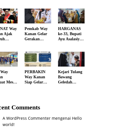
NAT Way
Pemkab Way
HARGANAS
n Ajak
Kanan Gelar
ke-33, Bupati
ruh
Gerakan
Ayu Asalasiyah
en
Penetrasi
Gaungkan
atu
Pasar, Bantu
“Ayah Wajib
ngi
Warga
Hadir” untuk
daran
Dapatkan
Wujudkan
oba
Sembako
Generasi
Murah dan
Unggul Way
 Way
PERBAKIN
Kejari Tulang
Kendalikan
Kanan
an
Way Kanan
Bawang
Inflasi
uat Mesin
Siap Gelar
Geledah
i, 227
PORKAB
Kantor
urus
2026, Jadi
BUMD,
ing dan
Ajang Cetak
Dugaan
Relawan
Atlet
Korupsi
cent Comments
i Dilantik
Menembak
Pengelolaan
Berprestasi
SPBU Mulai
A WordPress Commenter
mengenai
Hello
Diusut Serius
world!