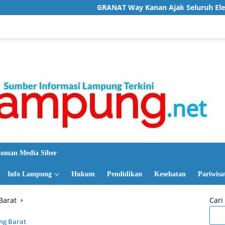
GRANAT Way Kanan Ajak Seluruh Elemen Bersatu Perang
oman Media Siber
Info Lampung
Hukum
Pendidikan
Kesehatan
Pariwisa
Barat
Cari
ng Barat