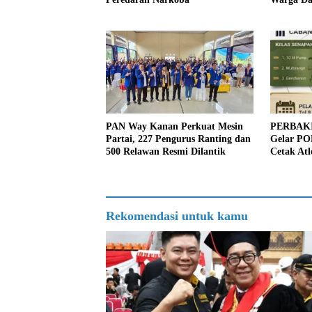
dan Kenda
PAN Way Kanan Perkuat Mesin
PERBAKI
Partai, 227 Pengurus Ranting dan
Gelar PO
500 Relawan Resmi Dilantik
Cetak At
Berpresta
Rekomendasi untuk kamu