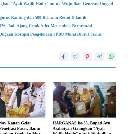
gkan “Ayah Wajib Hadir” untuk Wujudkan Generasi Unggul
urus Ranting dan 500 Relawan Resmi Dilantik
 Jadi Ajang Cetak Atlet Menembak Berprestasi
ugaan Korupsi Pengelolaan SPBU Mulai Diusut Serius
ay Kanan Gelar
HARGANAS ke-33, Bupati Ayu
enetrasi Pasar, Bantu
Asalasiyah Gaungkan “Ayah
patkan Sembako Murah
Wajib Hadir” untuk Wujudkan