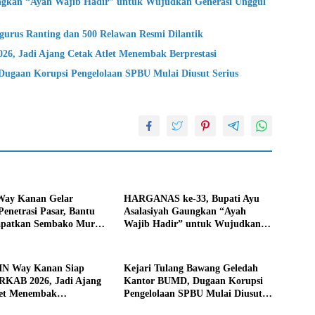
gkan “Ayah Wajib Hadir” untuk Wujudkan Generasi Unggul
urus Ranting dan 500 Relawan Resmi Dilantik
 Jadi Ajang Cetak Atlet Menembak Berprestasi
ugaan Korupsi Pengelolaan SPBU Mulai Diusut Serius
ay Kanan Gelar
HARGANAS ke-33, Bupati Ayu
enetrasi Pasar, Bantu
Asalasiyah Gaungkan “Ayah
patkan Sembako Murah
Wajib Hadir” untuk Wujudkan
likan Inflasi
Generasi Unggul Way Kanan
N Way Kanan Siap
Kejari Tulang Bawang Geledah
RKAB 2026, Jadi Ajang
Kantor BUMD, Dugaan Korupsi
let Menembak
Pengelolaan SPBU Mulai Diusut
si
Serius