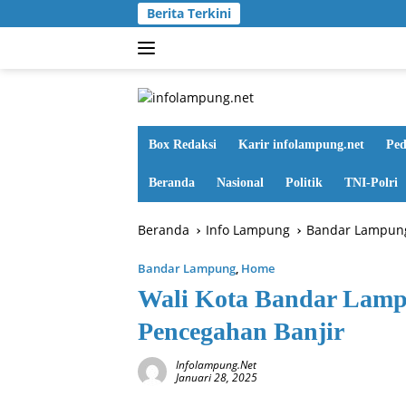
Langsung
Berita Terkini
ke
konten
Box Redaksi
Karir infolampung.net
Ped
Beranda
Nasional
Politik
TNI-Polri
Beranda
Info Lampung
Bandar Lampun
Bandar Lampung
,
Home
Wali Kota Bandar Lamp
Pencegahan Banjir
Infolampung.net
Januari 28, 2025