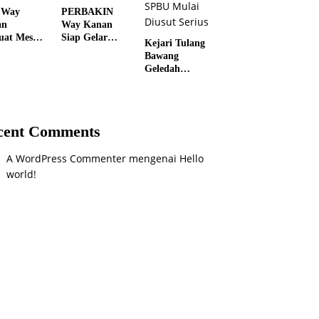
 Way
PERBAKIN
an
Way Kanan
uat Mesin
Siap Gelar
Kejari Tulang
i, 227
PORKAB
Bawang
urus
2026, Jadi
Geledah
ing dan
Ajang Cetak
Kantor
Relawan
Atlet
BUMD,
i Dilantik
Menembak
Dugaan
Berprestasi
Korupsi
cent Comments
Pengelolaan
SPBU Mulai
A WordPress Commenter
mengenai
Hello
Diusut Serius
world!