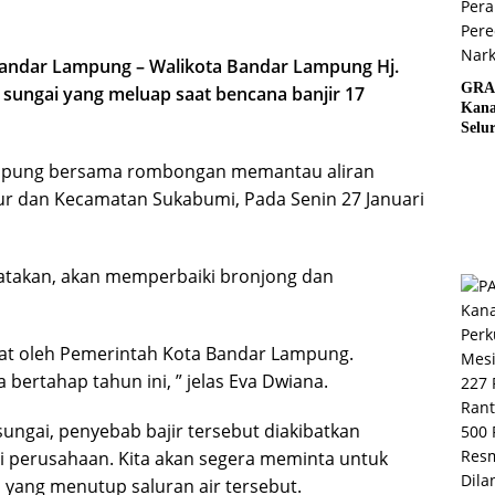
andar Lampung – Walikota Bandar Lampung Hj.
GRA
sungai yang meluap saat bencana banjir 17
Kana
Selu
Elem
mpung bersama rombongan memantau aliran
Bers
Pera
ur dan Kecamatan Sukabumi, Pada Senin 27 Januari
Pere
Nark
atakan, akan memperbaiki bronjong dan
at oleh Pemerintah Kota Bandar Lampung.
bertahap tahun ini, ” jelas Eva Dwiana.
 sungai, penyebab bajir tersebut diakibatkan
ai perusahaan. Kita akan segera meminta untuk
yang menutup saluran air tersebut.