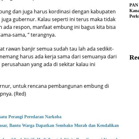
PAN
bung dan juga harus kordinasi dengan kabupaten
Kan
Perk
juga gubernur. Kalau seperti ini terus maka tidak
Parta
 ada respon, manfaat embung ini bagus kita bisa
Peng
Rant
rsama-sama, ” terangnya.
500 
Resm
 rawan banjir semua sudah tau lah ada sedikit-
ta memang harus ada kerja sama dari semuanya dari
Re
perusahaan yang ada di sekitar kalau ini
bernur, untuk rencana pembangunan embung di
pnya. (Red)
atu Perangi Peredaran Narkoba
asar, Bantu Warga Dapatkan Sembako Murah dan Kendalikan