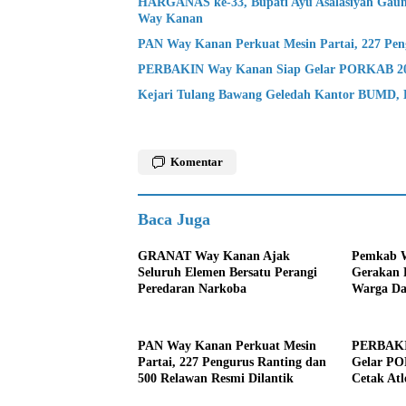
HARGANAS ke-33, Bupati Ayu Asalasiyah Gaun
Way Kanan
PAN Way Kanan Perkuat Mesin Partai, 227 Peng
PERBAKIN Way Kanan Siap Gelar PORKAB 2026,
Kejari Tulang Bawang Geledah Kantor BUMD, D
Komentar
Baca Juga
GRANAT Way Kanan Ajak
Pemkab W
Seluruh Elemen Bersatu Perangi
Gerakan P
Peredaran Narkoba
Warga Da
dan Kenda
PAN Way Kanan Perkuat Mesin
PERBAKI
Partai, 227 Pengurus Ranting dan
Gelar PO
500 Relawan Resmi Dilantik
Cetak At
Berpresta