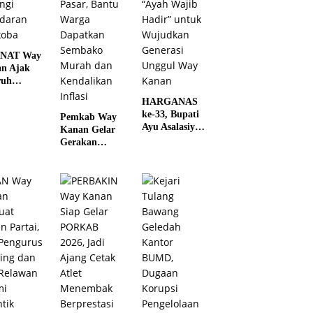
NAT Way
n Ajak
ruh
en
HARGANAS
atu
ke-33, Bupati
Pemkab Way
ngi
Ayu Asalasiyah
Kanan Gelar
daran
Gaungkan
Gerakan
oba
“Ayah Wajib
Penetrasi
Hadir” untuk
Pasar, Bantu
Wujudkan
Warga
Generasi
Dapatkan
Unggul Way
Sembako
Kanan
Murah dan
Kendalikan
Inflasi