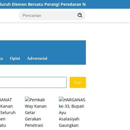
men Bersatu Perangi Peredaran Narkoba
Pemkab Way Ka
ta
Opini
Advertorial
Cari