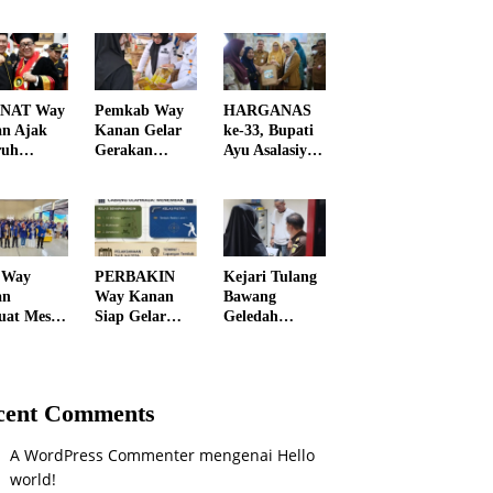
NAT Way
Pemkab Way
HARGANAS
n Ajak
Kanan Gelar
ke-33, Bupati
ruh
Gerakan
Ayu Asalasiyah
en
Penetrasi
Gaungkan
atu
Pasar, Bantu
“Ayah Wajib
ngi
Warga
Hadir” untuk
daran
Dapatkan
Wujudkan
oba
Sembako
Generasi
Murah dan
Unggul Way
 Way
PERBAKIN
Kejari Tulang
Kendalikan
Kanan
an
Way Kanan
Bawang
Inflasi
uat Mesin
Siap Gelar
Geledah
i, 227
PORKAB
Kantor
urus
2026, Jadi
BUMD,
ing dan
Ajang Cetak
Dugaan
Relawan
Atlet
Korupsi
cent Comments
i Dilantik
Menembak
Pengelolaan
Berprestasi
SPBU Mulai
A WordPress Commenter
mengenai
Hello
Diusut Serius
world!