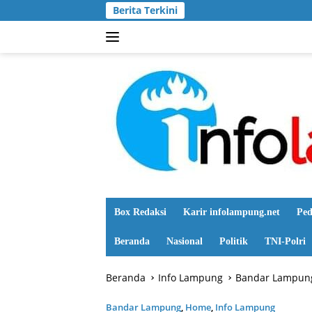
Langsung
Berita Terkini
ke
konten
Box Redaksi
Karir infolampung.net
Ped
Beranda
Nasional
Politik
TNI-Polri
Beranda
Info Lampung
Bandar Lampun
Bandar Lampung
,
Home
,
Info Lampung