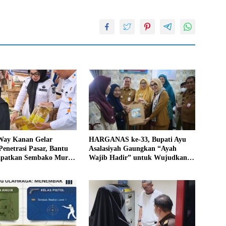
ay Kanan Gelar
HARGANAS ke-33, Bupati Ayu
enetrasi Pasar, Bantu
Asalasiyah Gaungkan “Ayah
patkan Sembako Murah
Wajib Hadir” untuk Wujudkan
likan Inflasi
Generasi Unggul Way Kanan