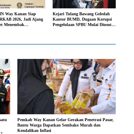
N Way Kanan Siap
Kejari Tulang Bawang Geledah
RKAB 2026, Jadi Ajang
Kantor BUMD, Dugaan Korupsi
let Menembak
Pengelolaan SPBU Mulai Diusut
si
Serius
satu
Pemkab Way Kanan Gelar Gerakan Penetrasi Pasar,
Bantu Warga Dapatkan Sembako Murah dan
Kendalikan Inflasi
AT