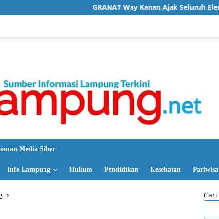
GRANAT Way Kanan Ajak Seluruh Elemen Bersatu Perangi
oman Media Siber
Info Lampung
Hukum
Pendidikan
Kesehatan
Pariwisa
g
Cari