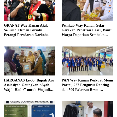
GRANAT Way Kanan Ajak
Pemkab Way Kanan Gelar
Seluruh Elemen Bersatu
Gerakan Penetrasi Pasar, Bantu
Perangi Peredaran Narkoba
Warga Dapatkan Sembako
Murah dan Kendalikan Inflasi
HARGANAS ke-33, Bupati Ayu
PAN Way Kanan Perkuat Mesin
Asalasiyah Gaungkan “Ayah
Partai, 227 Pengurus Ranting
Wajib Hadir” untuk Wujudkan
dan 500 Relawan Resmi
Generasi Unggul Way Kanan
Dilantik