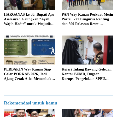
HARGANAS ke-33, Bupati Ayu
PAN Way Kanan Perkuat Mesin
Asalasiyah Gaungkan “Ayah
Partai, 227 Pengurus Ranting
Wajib Hadir” untuk Wujudkan
dan 500 Relawan Resmi
Generasi Unggul Way Kanan
Dilantik
PERBAKIN Way Kanan Siap
Kejari Tulang Bawang Geledah
Gelar PORKAB 2026, Jadi
Kantor BUMD, Dugaan
Ajang Cetak Atlet Menembak
Korupsi Pengelolaan SPBU
Berprestasi
Mulai Diusut Serius
Rekomendasi untuk kamu