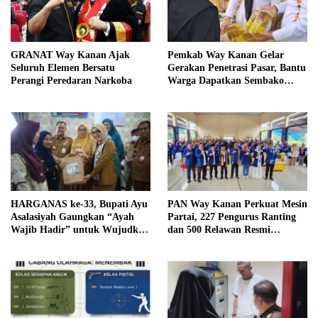
GRANAT Way Kanan Ajak
Pemkab Way Kanan Gelar
Seluruh Elemen Bersatu
Gerakan Penetrasi Pasar, Bantu
Perangi Peredaran Narkoba
Warga Dapatkan Sembako
Murah dan Kendalikan Inflasi
HARGANAS ke-33, Bupati Ayu
PAN Way Kanan Perkuat Mesin
Asalasiyah Gaungkan “Ayah
Partai, 227 Pengurus Ranting
Wajib Hadir” untuk Wujudkan
dan 500 Relawan Resmi
Generasi Unggul Way Kanan
Dilantik