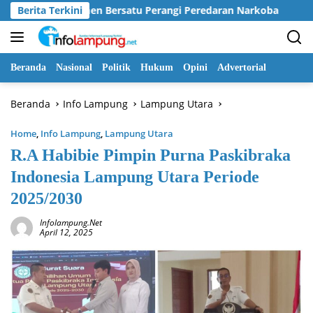
Langsung
emen Bersatu Perangi Peredaran Narkoba
Berita Terkini
Pemkab Way K
ke
konten
Beranda
Nasional
Politik
Hukum
Opini
Advertorial
Beranda
Info Lampung
Lampung Utara
Home
,
Info Lampung
,
Lampung Utara
R.A Habibie Pimpin Purna Paskibraka
Indonesia Lampung Utara Periode
2025/2030
Infolampung.net
April 12, 2025