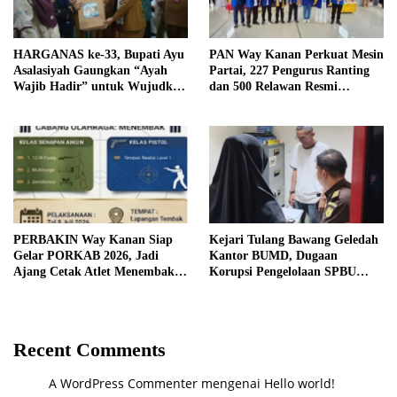
HARGANAS ke-33, Bupati Ayu
PAN Way Kanan Perkuat Mesin
Asalasiyah Gaungkan “Ayah
Partai, 227 Pengurus Ranting
Wajib Hadir” untuk Wujudkan
dan 500 Relawan Resmi
Generasi Unggul Way Kanan
Dilantik
PERBAKIN Way Kanan Siap
Kejari Tulang Bawang Geledah
Gelar PORKAB 2026, Jadi
Kantor BUMD, Dugaan
Ajang Cetak Atlet Menembak
Korupsi Pengelolaan SPBU
Berprestasi
Mulai Diusut Serius
Recent Comments
A WordPress Commenter
mengenai
Hello world!