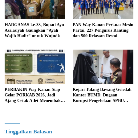
HARGANAS ke-33, Bupati Ayu
PAN Way Kanan Perkuat Mesin
Asalasiyah Gaungkan “Ayah
Partai, 227 Pengurus Ranting
Wajib Hadir” untuk Wujudkan
dan 500 Relawan Resmi
Generasi Unggul Way Kanan
Dilantik
PERBAKIN Way Kanan Siap
Kejari Tulang Bawang Geledah
Gelar PORKAB 2026, Jadi
Kantor BUMD, Dugaan
Ajang Cetak Atlet Menembak
Korupsi Pengelolaan SPBU
Berprestasi
Mulai Diusut Serius
Tinggalkan Balasan