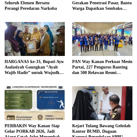
Seluruh Elemen Bersatu
Gerakan Penetrasi Pasar, Bantu
Perangi Peredaran Narkoba
Warga Dapatkan Sembako
Murah dan Kendalikan Inflasi
HARGANAS ke-33, Bupati Ayu
PAN Way Kanan Perkuat Mesin
Asalasiyah Gaungkan “Ayah
Partai, 227 Pengurus Ranting
Wajib Hadir” untuk Wujudkan
dan 500 Relawan Resmi
Generasi Unggul Way Kanan
Dilantik
PERBAKIN Way Kanan Siap
Kejari Tulang Bawang Geledah
Gelar PORKAB 2026, Jadi
Kantor BUMD, Dugaan
Ajang Cetak Atlet Menembak
Korupsi Pengelolaan SPBU