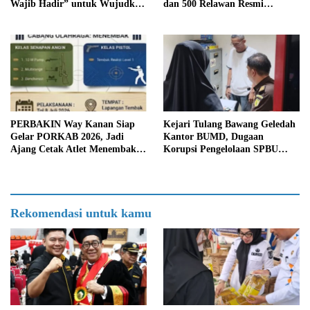
Wajib Hadir” untuk Wujudkan
dan 500 Relawan Resmi
Generasi Unggul Way Kanan
Dilantik
PERBAKIN Way Kanan Siap
Kejari Tulang Bawang Geledah
Gelar PORKAB 2026, Jadi
Kantor BUMD, Dugaan
Ajang Cetak Atlet Menembak
Korupsi Pengelolaan SPBU
Berprestasi
Mulai Diusut Serius
Rekomendasi untuk kamu