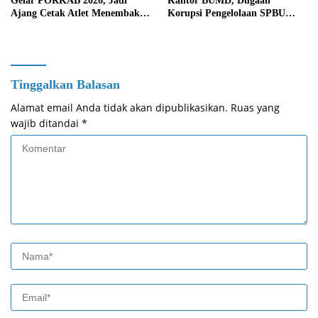
Gelar PORKAB 2026, Jadi
Kantor BUMD, Dugaan
Ajang Cetak Atlet Menembak
Korupsi Pengelolaan SPBU
Berprestasi
Mulai Diusut Serius
Tinggalkan Balasan
Alamat email Anda tidak akan dipublikasikan.
Ruas yang
wajib ditandai
*