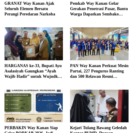
GRANAT Way Kanan Ajak
Pemkab Way Kanan Gelar
Seluruh Elemen Bersatu
Gerakan Penetrasi Pasar, Bantu
Perangi Peredaran Narkoba
Warga Dapatkan Sembako
Murah dan Kendalikan Inflasi
HARGANAS ke-33, Bupati Ayu
PAN Way Kanan Perkuat Mesin
Asalasiyah Gaungkan “Ayah
Partai, 227 Pengurus Ranting
Wajib Hadir” untuk Wujudkan
dan 500 Relawan Resmi
Generasi Unggul Way Kanan
Dilantik
PERBAKIN Way Kanan Siap
Kejari Tulang Bawang Geledah