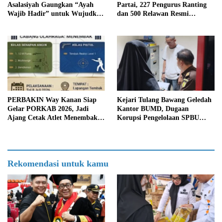
Asalasiyah Gaungkan “Ayah
Partai, 227 Pengurus Ranting
Wajib Hadir” untuk Wujudkan
dan 500 Relawan Resmi
Generasi Unggul Way Kanan
Dilantik
PERBAKIN Way Kanan Siap
Kejari Tulang Bawang Geledah
Gelar PORKAB 2026, Jadi
Kantor BUMD, Dugaan
Ajang Cetak Atlet Menembak
Korupsi Pengelolaan SPBU
Berprestasi
Mulai Diusut Serius
Rekomendasi untuk kamu