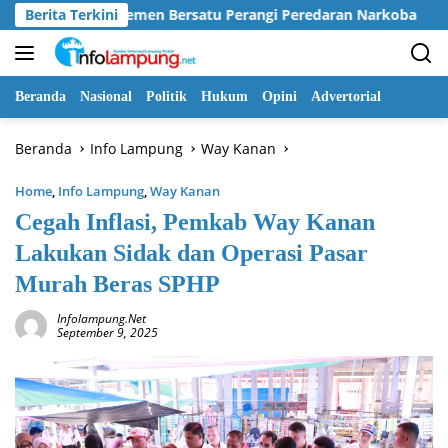
Langsung
uh Elemen Bersatu Perangi Peredaran Narkoba
Berita Terkini
Pemkab 
ke
konten
Beranda
Nasional
Politik
Hukum
Opini
Advertorial
Beranda
Info Lampung
Way Kanan
Home
,
Info Lampung
,
Way Kanan
Cegah Inflasi, Pemkab Way Kanan
Lakukan Sidak dan Operasi Pasar
Murah Beras SPHP
Infolampung.net
September 9, 2025