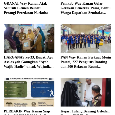
GRANAT Way Kanan Ajak
Pemkab Way Kanan Gelar
Seluruh Elemen Bersatu
Gerakan Penetrasi Pasar, Bantu
Perangi Peredaran Narkoba
Warga Dapatkan Sembako
Murah dan Kendalikan Inflasi
HARGANAS ke-33, Bupati Ayu
PAN Way Kanan Perkuat Mesin
Asalasiyah Gaungkan “Ayah
Partai, 227 Pengurus Ranting
Wajib Hadir” untuk Wujudkan
dan 500 Relawan Resmi
Generasi Unggul Way Kanan
Dilantik
PERBAKIN Way Kanan Siap
Kejari Tulang Bawang Geledah