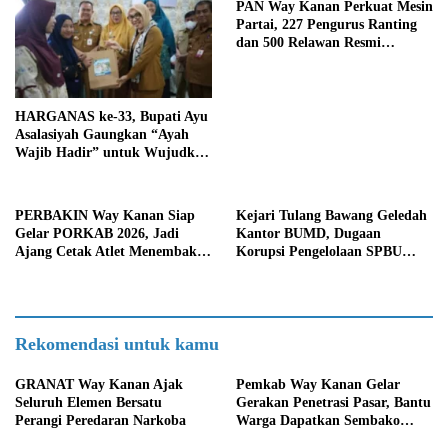
PAN Way Kanan Perkuat Mesin
Partai, 227 Pengurus Ranting
dan 500 Relawan Resmi
Dilantik
HARGANAS ke-33, Bupati Ayu
Asalasiyah Gaungkan “Ayah
Wajib Hadir” untuk Wujudkan
Generasi Unggul Way Kanan
PERBAKIN Way Kanan Siap
Kejari Tulang Bawang Geledah
Gelar PORKAB 2026, Jadi
Kantor BUMD, Dugaan
Ajang Cetak Atlet Menembak
Korupsi Pengelolaan SPBU
Berprestasi
Mulai Diusut Serius
Rekomendasi untuk kamu
GRANAT Way Kanan Ajak
Pemkab Way Kanan Gelar
Seluruh Elemen Bersatu
Gerakan Penetrasi Pasar, Bantu
Perangi Peredaran Narkoba
Warga Dapatkan Sembako
Murah dan Kendalikan Inflasi