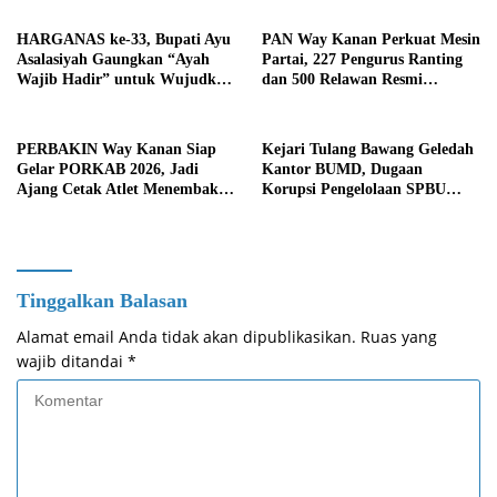
HARGANAS ke-33, Bupati Ayu
PAN Way Kanan Perkuat Mesin
Asalasiyah Gaungkan “Ayah
Partai, 227 Pengurus Ranting
Wajib Hadir” untuk Wujudkan
dan 500 Relawan Resmi
Generasi Unggul Way Kanan
Dilantik
PERBAKIN Way Kanan Siap
Kejari Tulang Bawang Geledah
Gelar PORKAB 2026, Jadi
Kantor BUMD, Dugaan
Ajang Cetak Atlet Menembak
Korupsi Pengelolaan SPBU
Berprestasi
Mulai Diusut Serius
Tinggalkan Balasan
Alamat email Anda tidak akan dipublikasikan.
Ruas yang
wajib ditandai
*