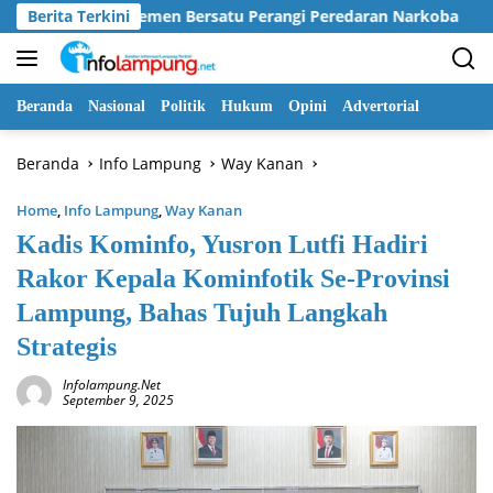
Langsung
Seluruh Elemen Bersatu Perangi Peredaran Narkoba
Berita Terkini
Pe
ke
konten
Beranda
Nasional
Politik
Hukum
Opini
Advertorial
Beranda
Info Lampung
Way Kanan
Home
,
Info Lampung
,
Way Kanan
Kadis Kominfo, Yusron Lutfi Hadiri
Rakor Kepala Kominfotik Se-Provinsi
Lampung, Bahas Tujuh Langkah
Strategis
Infolampung.net
September 9, 2025