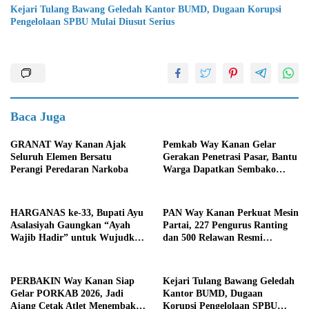
Kejari Tulang Bawang Geledah Kantor BUMD, Dugaan Korupsi
Pengelolaan SPBU Mulai Diusut Serius
Baca Juga
GRANAT Way Kanan Ajak
Pemkab Way Kanan Gelar
Seluruh Elemen Bersatu
Gerakan Penetrasi Pasar, Bantu
Perangi Peredaran Narkoba
Warga Dapatkan Sembako
Murah dan Kendalikan Inflasi
HARGANAS ke-33, Bupati Ayu
PAN Way Kanan Perkuat Mesin
Asalasiyah Gaungkan “Ayah
Partai, 227 Pengurus Ranting
Wajib Hadir” untuk Wujudkan
dan 500 Relawan Resmi
Generasi Unggul Way Kanan
Dilantik
PERBAKIN Way Kanan Siap
Kejari Tulang Bawang Geledah
Gelar PORKAB 2026, Jadi
Kantor BUMD, Dugaan
Ajang Cetak Atlet Menembak
Korupsi Pengelolaan SPBU