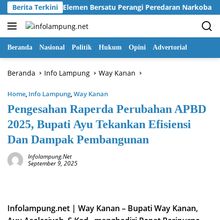
Langsung
jak Seluruh Elemen Bersatu Perangi Peredaran Narkoba
Berita Terkini
ke
konten
Beranda
Nasional
Politik
Hukum
Opini
Advertorial
Beranda
Info Lampung
Way Kanan
Home
,
Info Lampung
,
Way Kanan
Pengesahan Raperda Perubahan APBD
2025, Bupati Ayu Tekankan Efisiensi
Dan Dampak Pembangunan
Infolampung.net
September 9, 2025
Infolampung.net | Way Kanan – Bupati Way Kanan,