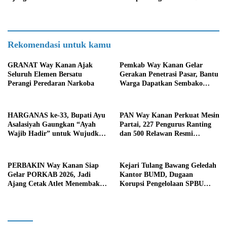
Berprestasi
Mulai Diusut Serius
Rekomendasi untuk kamu
GRANAT Way Kanan Ajak
Pemkab Way Kanan Gelar
Seluruh Elemen Bersatu
Gerakan Penetrasi Pasar, Bantu
Perangi Peredaran Narkoba
Warga Dapatkan Sembako
Murah dan Kendalikan Inflasi
HARGANAS ke-33, Bupati Ayu
PAN Way Kanan Perkuat Mesin
Asalasiyah Gaungkan “Ayah
Partai, 227 Pengurus Ranting
Wajib Hadir” untuk Wujudkan
dan 500 Relawan Resmi
Generasi Unggul Way Kanan
Dilantik
PERBAKIN Way Kanan Siap
Kejari Tulang Bawang Geledah
Gelar PORKAB 2026, Jadi
Kantor BUMD, Dugaan
Ajang Cetak Atlet Menembak
Korupsi Pengelolaan SPBU
Berprestasi
Mulai Diusut Serius