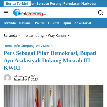
Langsung
lemen Bersatu Perangi Peredaran Narkoba
Berita Terkini
Pemkab Way 
ke
konten
Beranda
Nasional
Politik
Hukum
Opini
Advertorial
Beranda
Info Lampung
Way Kanan
Home
,
Info Lampung
,
Way Kanan
Pers Sebagai Pilar Demokrasi, Bupati
Ayu Asalasiyah Dukung Muscab III
KWRI
Infolampung.net
September 9, 2025