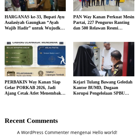
HARGANAS ke-33, Bupati Ayu
PAN Way Kanan Perkuat Mesin
Asalasiyah Gaungkan “Ayah
Partai, 227 Pengurus Ranting
Wajib Hadir” untuk Wujudkan
dan 500 Relawan Resmi
Generasi Unggul Way Kanan
Dilantik
PERBAKIN Way Kanan Siap
Kejari Tulang Bawang Geledah
Gelar PORKAB 2026, Jadi
Kantor BUMD, Dugaan
Ajang Cetak Atlet Menembak
Korupsi Pengelolaan SPBU
Berprestasi
Mulai Diusut Serius
Recent Comments
A WordPress Commenter
mengenai
Hello world!