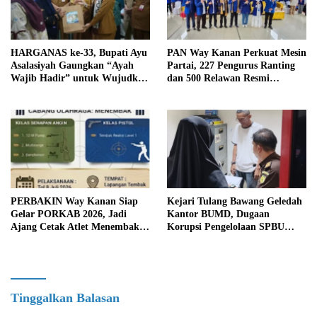
HARGANAS ke-33, Bupati Ayu
PAN Way Kanan Perkuat Mesin
Asalasiyah Gaungkan “Ayah
Partai, 227 Pengurus Ranting
Wajib Hadir” untuk Wujudkan
dan 500 Relawan Resmi
Generasi Unggul Way Kanan
Dilantik
PERBAKIN Way Kanan Siap
Kejari Tulang Bawang Geledah
Gelar PORKAB 2026, Jadi
Kantor BUMD, Dugaan
Ajang Cetak Atlet Menembak
Korupsi Pengelolaan SPBU
Berprestasi
Mulai Diusut Serius
Tinggalkan Balasan