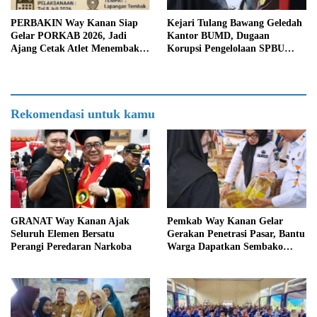
PERBAKIN Way Kanan Siap
Kejari Tulang Bawang Geledah
Gelar PORKAB 2026, Jadi
Kantor BUMD, Dugaan
Ajang Cetak Atlet Menembak
Korupsi Pengelolaan SPBU
Berprestasi
Mulai Diusut Serius
Rekomendasi untuk kamu
GRANAT Way Kanan Ajak
Pemkab Way Kanan Gelar
Seluruh Elemen Bersatu
Gerakan Penetrasi Pasar, Bantu
Perangi Peredaran Narkoba
Warga Dapatkan Sembako
Murah dan Kendalikan Inflasi