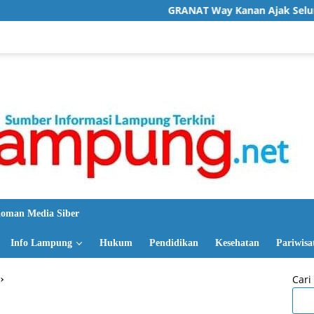
GRANAT Way Kanan Ajak Seluruh Elemen Bersa
oman Media Siber
Info Lampung
Hukum
Pendidikan
Kesehatan
Pariwisa
Cari