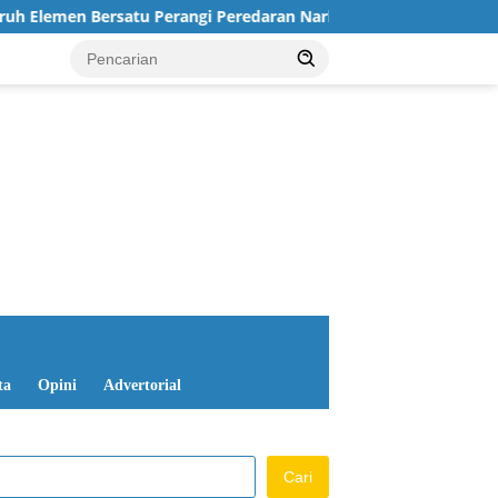
tu Perangi Peredaran Narkoba
Pemkab Way Kanan Gelar
ta
Opini
Advertorial
Cari