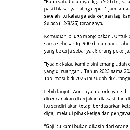
“Kami satu bulannya digaji 900 rb , kal
pasti biasanya paling cepet 1 jam lama
setelah itu kalau ga ada kerjaan lagi ka
Selasa (12/8/25) terangnya.
Kemudian ia juga menjelaskan , Untuk b
sama sebesar Rp.900 rb dan pada tahu
yang bekerja sebanyak 6 orang pekerja
“Iyaa dk kalau kami disini emang udah 
yang di ruangan , Tahun 2023 sama 2024
Tapi masuk di 2025 ini sudah dikurangi
Lebih lanjut , Anehnya metode yang dil
direncanakan dikerjakan diawasi dan d
itu sendiri akan tetapi berdasarkan k
digaji melalui pihak ketiga dan pengawa
“Gaji itu kami bukan dikasih dari orang 