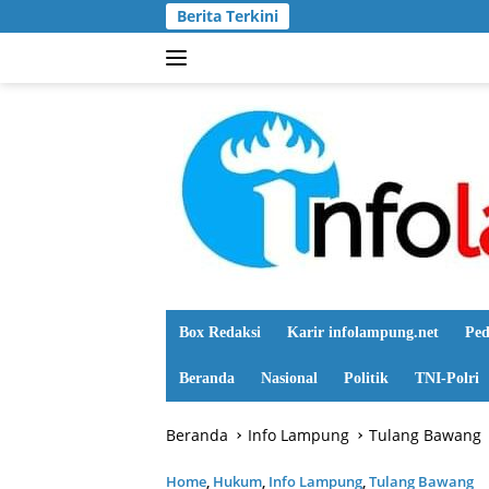
Langsung
Berita Terkini
ke
konten
Box Redaksi
Karir infolampung.net
Ped
Beranda
Nasional
Politik
TNI-Polri
Beranda
Info Lampung
Tulang Bawang
Home
,
Hukum
,
Info Lampung
,
Tulang Bawang