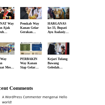
NAT Way
Pemkab Way
HARGANAS
n Ajak
Kanan Gelar
ke-33, Bupati
ruh
Gerakan
Ayu Asalasiyah
en
Penetrasi
Gaungkan
atu
Pasar, Bantu
“Ayah Wajib
ngi
Warga
Hadir” untuk
daran
Dapatkan
Wujudkan
oba
Sembako
Generasi
Murah dan
Unggul Way
 Way
PERBAKIN
Kejari Tulang
Kendalikan
Kanan
an
Way Kanan
Bawang
Inflasi
uat Mesin
Siap Gelar
Geledah
i, 227
PORKAB
Kantor
urus
2026, Jadi
BUMD,
ing dan
Ajang Cetak
Dugaan
Relawan
Atlet
Korupsi
cent Comments
i Dilantik
Menembak
Pengelolaan
Berprestasi
SPBU Mulai
A WordPress Commenter
mengenai
Hello
Diusut Serius
world!