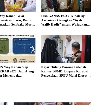
ay Kanan Gelar
HARGANAS ke-33, Bupati Ayu
enetrasi Pasar, Bantu
Asalasiyah Gaungkan “Ayah
patkan Sembako Murah
Wajib Hadir” untuk Wujudkan
likan Inflasi
Generasi Unggul Way Kanan
N Way Kanan Siap
Kejari Tulang Bawang Geledah
RKAB 2026, Jadi Ajang
Kantor BUMD, Dugaan Korupsi
let Menembak
Pengelolaan SPBU Mulai Diusut
si
Serius