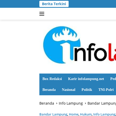
Langsung
Berita Terkini
ke
konten
Box Redaksi
Karir infolampung.net
Ped
Beranda
Nasional
Politik
TNI-Polri
Beranda
Info Lampung
Bandar Lampun
Bandar Lampung
,
Home
,
Hukum
,
Info Lampung