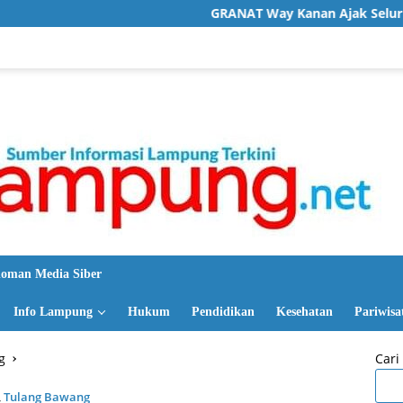
GRANAT Way Kanan Ajak Seluruh Elemen Bersatu
oman Media Siber
Info Lampung
Hukum
Pendidikan
Kesehatan
Pariwisa
g
Cari
,
Tulang Bawang