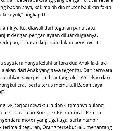
laku dari beberapa Orang yang dengan brutal secara
badan saya, kok malah dia muter balikkan fakta
ikeroyok,” ungkap DF.
laminya itu, diawali dari teguran pada satu
anjut dengan penganiayaan diluar dugaanya.
edepan, runutan kejadian dalam peristiwa itu
a saya kira hanya kelahi antara dua Anak laki-laki
 ajakan dari Anak yang saya tegor itu. Dan ternyata
diarahkan saya justru ditantang oleh AS rekan dari
angkul erat, serta terus memukuli Badan saya
DF.
ng DF, terjadi sewaktu Ia dan 4 temanya pulang
dan melintasi Jalan Komplek Perkantoran Pemda
engendara motor yang ugal-ugal serta hampir
 terima diteguran, Orang tersebut lalu menantang