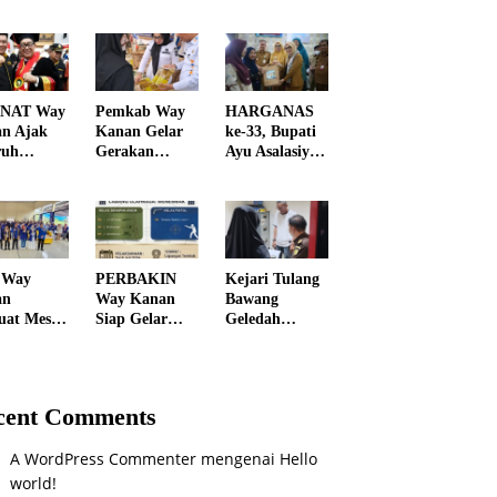
NAT Way
Pemkab Way
HARGANAS
n Ajak
Kanan Gelar
ke-33, Bupati
ruh
Gerakan
Ayu Asalasiyah
en
Penetrasi
Gaungkan
atu
Pasar, Bantu
“Ayah Wajib
ngi
Warga
Hadir” untuk
daran
Dapatkan
Wujudkan
oba
Sembako
Generasi
Murah dan
Unggul Way
 Way
PERBAKIN
Kejari Tulang
Kendalikan
Kanan
an
Way Kanan
Bawang
Inflasi
uat Mesin
Siap Gelar
Geledah
i, 227
PORKAB
Kantor
urus
2026, Jadi
BUMD,
ing dan
Ajang Cetak
Dugaan
Relawan
Atlet
Korupsi
cent Comments
i Dilantik
Menembak
Pengelolaan
Berprestasi
SPBU Mulai
A WordPress Commenter
mengenai
Hello
Diusut Serius
world!