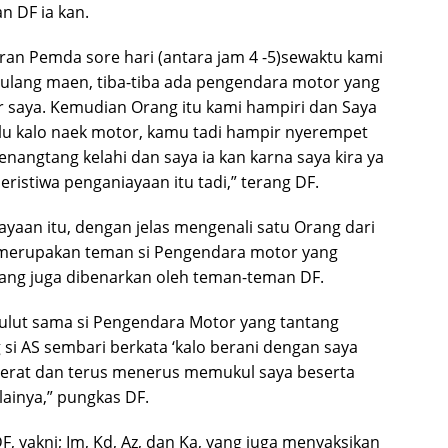
an DF ia kan.
oran Pemda sore hari (antara jam 4 -5)sewaktu kami
 pulang maen, tiba-tiba ada pengendara motor yang
 saya. Kemudian Orang itu kami hampiri dan Saya
lu kalo naek motor, kamu tadi hampir nyerempet
enangtang kelahi dan saya ia kan karna saya kira ya
 Peristiwa penganiayaan itu tadi,” terang DF.
aan itu, dengan jelas mengenali satu Orang dari
 merupakan teman si Pengendara motor yang
 yang juga dibenarkan oleh teman-teman DF.
mulut sama si Pengendara Motor yang tantang
 si AS sembari berkata ‘kalo berani dengan saya
l erat dan terus menerus memukul saya beserta
lainya,” pungkas DF.
, yakni; Im, Kd, Az, dan Ka, yang juga menyaksikan