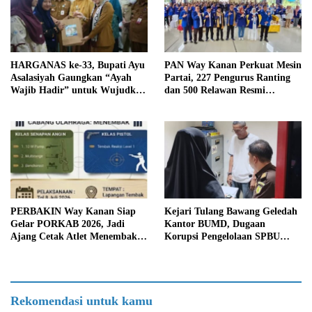
HARGANAS ke-33, Bupati Ayu
PAN Way Kanan Perkuat Mesin
Asalasiyah Gaungkan “Ayah
Partai, 227 Pengurus Ranting
Wajib Hadir” untuk Wujudkan
dan 500 Relawan Resmi
Generasi Unggul Way Kanan
Dilantik
PERBAKIN Way Kanan Siap
Kejari Tulang Bawang Geledah
Gelar PORKAB 2026, Jadi
Kantor BUMD, Dugaan
Ajang Cetak Atlet Menembak
Korupsi Pengelolaan SPBU
Berprestasi
Mulai Diusut Serius
Rekomendasi untuk kamu