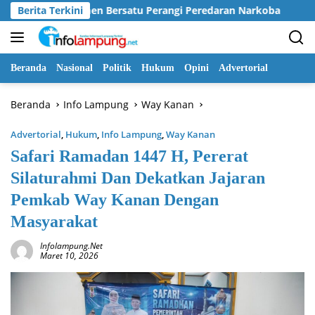
Langsung
emen Bersatu Perangi Peredaran Narkoba
Berita Terkini
Pemkab Way K
ke
konten
Beranda
Nasional
Politik
Hukum
Opini
Advertorial
Beranda
Info Lampung
Way Kanan
Advertorial
,
Hukum
,
Info Lampung
,
Way Kanan
Safari Ramadan 1447 H, Pererat
Silaturahmi Dan Dekatkan Jajaran
Pemkab Way Kanan Dengan
Masyarakat
Infolampung.net
Maret 10, 2026