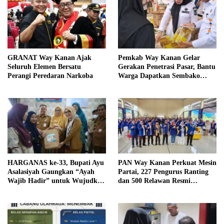
GRANAT Way Kanan Ajak
Pemkab Way Kanan Gelar
Seluruh Elemen Bersatu
Gerakan Penetrasi Pasar, Bantu
Perangi Peredaran Narkoba
Warga Dapatkan Sembako
Murah dan Kendalikan Inflasi
HARGANAS ke-33, Bupati Ayu
PAN Way Kanan Perkuat Mesin
Asalasiyah Gaungkan “Ayah
Partai, 227 Pengurus Ranting
Wajib Hadir” untuk Wujudkan
dan 500 Relawan Resmi
Generasi Unggul Way Kanan
Dilantik