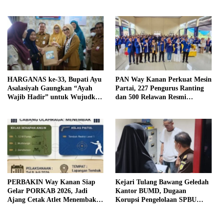
Murah dan Kendalikan Inflasi
HARGANAS ke-33, Bupati Ayu
PAN Way Kanan Perkuat Mesin
Asalasiyah Gaungkan “Ayah
Partai, 227 Pengurus Ranting
Wajib Hadir” untuk Wujudkan
dan 500 Relawan Resmi
Generasi Unggul Way Kanan
Dilantik
PERBAKIN Way Kanan Siap
Kejari Tulang Bawang Geledah
Gelar PORKAB 2026, Jadi
Kantor BUMD, Dugaan
Ajang Cetak Atlet Menembak
Korupsi Pengelolaan SPBU
Berprestasi
Mulai Diusut Serius