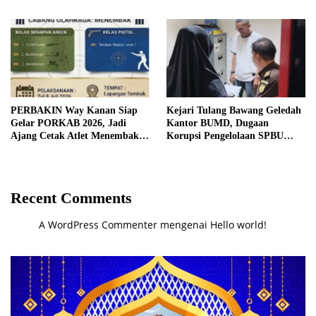
Generasi Unggul Way Kanan
Dilantik
PERBAKIN Way Kanan Siap
Kejari Tulang Bawang Geledah
Gelar PORKAB 2026, Jadi
Kantor BUMD, Dugaan
Ajang Cetak Atlet Menembak
Korupsi Pengelolaan SPBU
Berprestasi
Mulai Diusut Serius
Recent Comments
A WordPress Commenter
mengenai
Hello world!