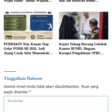
Wajib Hadir” untuk Wujudkan
dan 500 Relawan Resmi
Generasi Unggul Way Kanan
Dilantik
PERBAKIN Way Kanan Siap
Kejari Tulang Bawang Geledah
Gelar PORKAB 2026, Jadi
Kantor BUMD, Dugaan
Ajang Cetak Atlet Menembak
Korupsi Pengelolaan SPBU
Berprestasi
Mulai Diusut Serius
Tinggalkan Balasan
Alamat email Anda tidak akan dipublikasikan.
Ruas yang
wajib ditandai
*